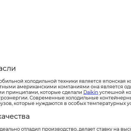
асли
обильной холодильной техники является японская ко
вестными американскими компаниями она является о
ми принципами, которые сделали
Daikin
успешной ко
ктроэнергии. Современные холодильные контейнерн
узов, которые нуждаются в особых температурных у
качества
идеально отладил производство, делает ставку на в