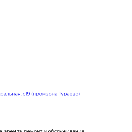
тральная, с19 (промзона Тураево)
, аренда, ремонт и обслуживание