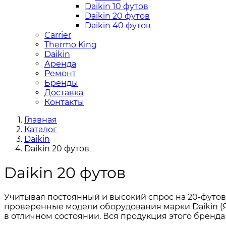
Daikin 10 футов
Daikin 20 футов
Daikin 40 футов
Carrier
Thermo King
Daikin
Аренда
Ремонт
Бренды
Доставка
Контакты
Главная
Каталог
Daikin
Daikin 20 футов
Daikin 20 футов
Учитывая постоянный и высокий спрос на 20-футо
проверенные модели оборудования марки Daikin (
в отличном состоянии. Вся продукция этого бренда