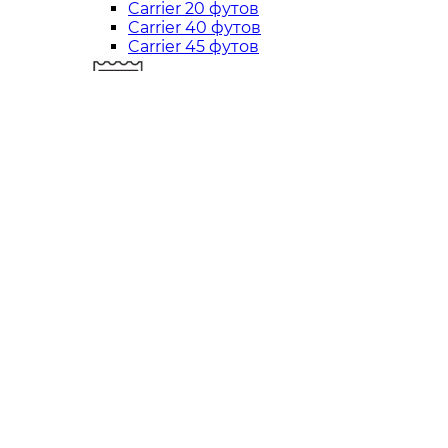
Carrier 20 футов
Carrier 40 футов
Carrier 45 футов
Thermo King
Thermo King 10 футов
Thermo King 20 футов
Thermo King 40 футов
Thermo King 45 футов
Daikin
Daikin 10 футов
Daikin 20 футов
Daikin 40 футов
Carrier
Thermo King
Daikin
Аренда
Ремонт
Бренды
Доставка