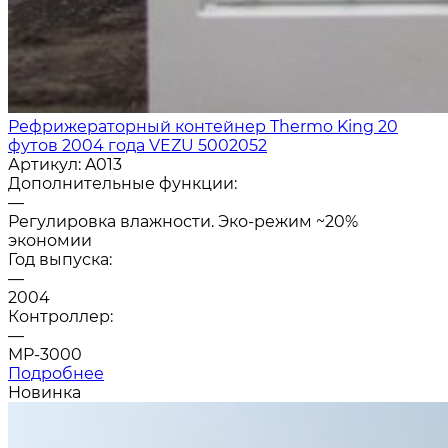
Рефрижераторный контейнер Thermo King 20
футов 2004 года VEZU 5002052
Артикул:
A013
Дополнительные функции:
—
Регулировка влажности. Эко-режим ~20%
экономии
Год выпуска:
—
2004
Контроллер:
—
MP-3000
Подробнее
Новинка