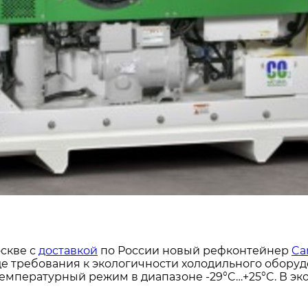
скве с
доставкой
по России новый рефконтейнер
Car
де требования к экологичности холодильного обор
мпературный режим в диапазоне -29°C…+25°C. В эк