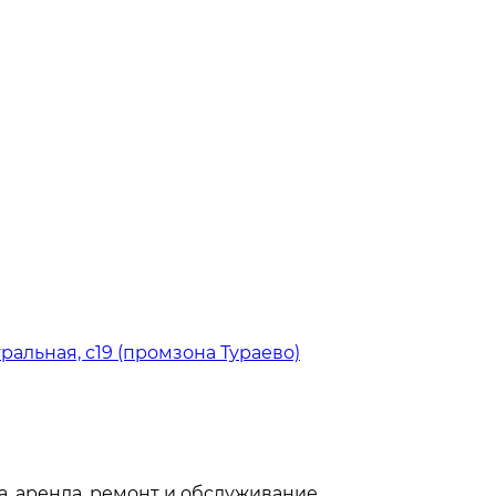
тральная, с19 (промзона Тураево)
, аренда, ремонт и обслуживание